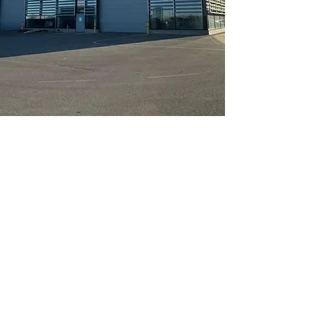
Gersthofen
Hier entstand jüngst in einem High-
End-Gewerbepark in Gersthofen
unser neues „State of the Art“
Komponenten Center.
Hier werden
Radsatzaufbereitungen, Bogie-
Overhauls, sowie die Wartung und
Überarbeitung von Bahnkomponenten
sach-/und fachgerecht mit neuestem
Equipment und einem Maschinenpark